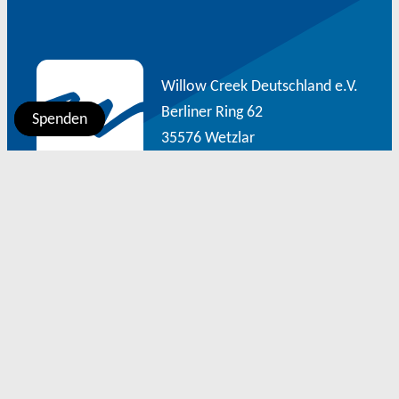
Willow Creek Deutschland e.V.
Berliner Ring 62
Spenden
Spenden
35576 Wetzlar
Über uns
Kontakt
Impressum
Datenschutz
Facebook
LinkedIn
YouTube